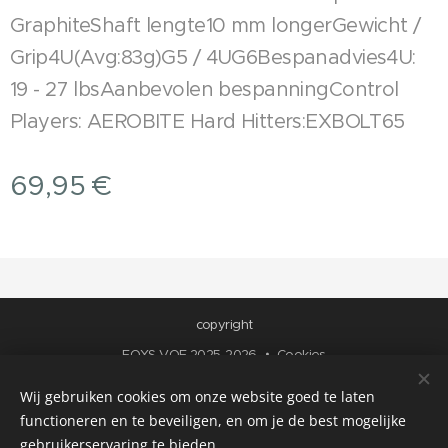
GraphiteShaft lengte10 mm longerGewicht /
Grip4U(Avg:83g)G5 / 4UG6Bespanadvies4U:
19 - 27 lbsAanbevolen bespanningControl
Players: AEROBITE Hard Hitters:EXBOLT65
69,95
€
copyright
FOXS VOF 2025-2026
Cookies
Wij gebruiken cookies om onze website goed te laten
functioneren en te beveiligen, en om je de best mogelijke
gebruikerservaring te bieden.