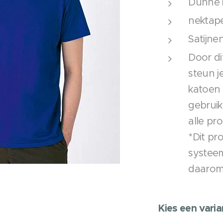
Dunne 
nektap
Satijnen
Door di
steun j
katoen 
gebruik
alle pr
*Dit pr
systee
daarom
Kies een varia