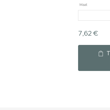
Maat
7,62
€
T