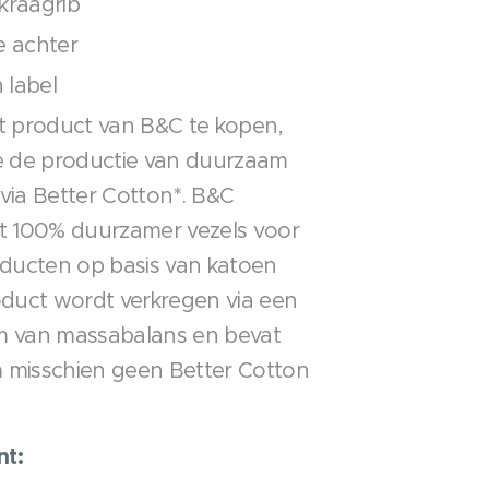
kraagrib
e achter
 label
t product van B&C te kopen,
e de productie van duurzaam
via Better Cotton*. B&C
t 100% duurzamer vezels voor
oducten op basis van katoen
oduct wordt verkregen via een
m van massabalans en bevat
 misschien geen Better Cotton
nt: