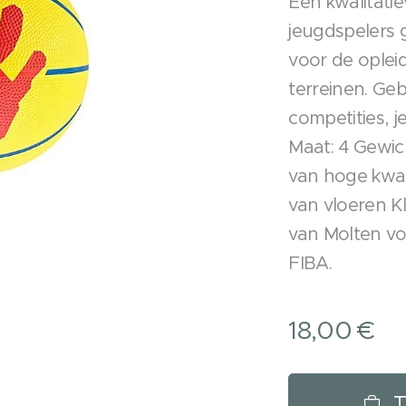
Een kwalitati
jeugdspelers 
voor de oplei
terreinen. Geb
competities, j
Maat: 4 Gewic
van hoge kwali
van vloeren Kl
van Molten v
FIBA.
18,00
€
T