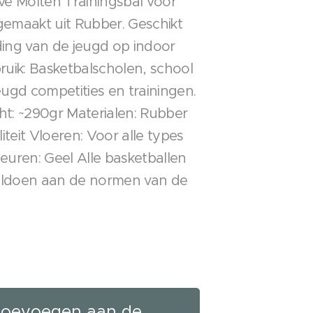
eve Molten Trainingsbal voor
gemaakt uit Rubber. Geschikt
ding van de jeugd op indoor
ruik: Basketbalscholen, school
eugd competities en trainingen.
ht: ~290gr Materialen: Rubber
teit Vloeren: Voor alle types
euren: Geel Alle basketballen
oldoen aan de normen van de
oevoegen aan de