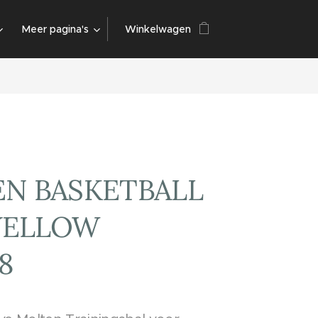
Meer pagina's
Winkelwagen
N BASKETBALL
 YELLOW
8