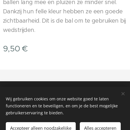
ballen lang mee en pluizen ze minder snel.
Dankzij hun felle kleur hebben ze een goede
zichtbaarheid. Dit is de bal om te gebruiken bij
wedstrijden.
9,50
€
copyright
FOXS VOF 2025-2026
Cookies
Wij gebruiken cookies om onze website goed te laten
functioneren en te beveiligen, en om je de best mogelijke
gebruikerservaring te bieden.
Niet in voorraad
Accepteer alleen noodzakelijke
Alles accepteren